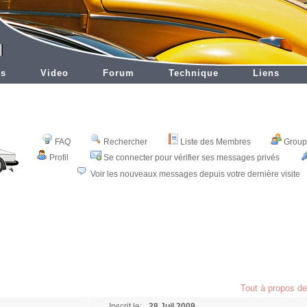
es
Video
Forum
Technique
Liens
FAQ
Rechercher
Liste des Membres
Groupe
Profil
Se connecter pour vérifier ses messages privés
Voir les nouveaux messages depuis votre dernière visite
Tout à propos d
Inscrit le:
28 Juil 2009