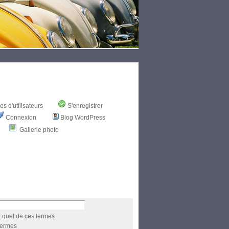
s d'utilisateurs
S'enregistrer
Connexion
Blog WordPress
Gallerie photo
 quel de ces termes
termes