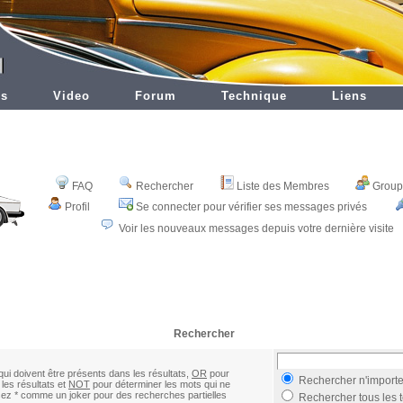
es
Video
Forum
Technique
Liens
FAQ
Rechercher
Liste des Membres
Groupe
Profil
Se connecter pour vérifier ses messages privés
Voir les nouveaux messages depuis votre dernière visite
Rechercher
ui doivent être présents dans les résultats,
OR
pour
Rechercher n'importe
les résultats et
NOT
pour déterminer les mots qui ne
lisez * comme un joker pour des recherches partielles
Rechercher tous les 