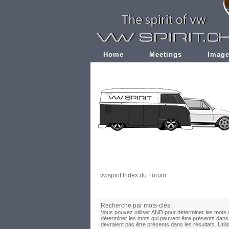
Home
Meetings
Imag
vwspirit Index du Forum
Recherche par mots-clés:
Vous pouvez utiliser
AND
pour déterminer les mots q
déterminer les mots qui peuvent être présents dans 
devraient pas être présents dans les résultats. Uti