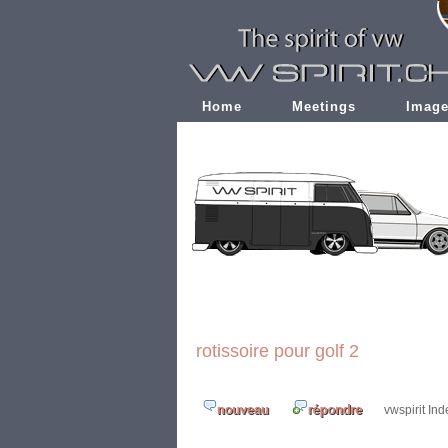
Home
Meetings
Imag
rotissoire pour golf 2
vwspirit In