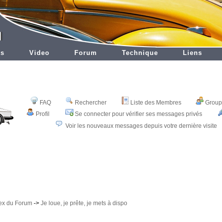
es
Video
Forum
Technique
Liens
FAQ
Rechercher
Liste des Membres
Groupe
Profil
Se connecter pour vérifier ses messages privés
Voir les nouveaux messages depuis votre dernière visite
dex du Forum
->
Je loue, je prête, je mets à dispo