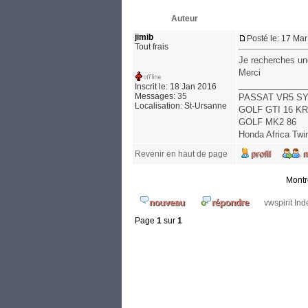
Auteur
jimib
Posté le: 17 Ma
Tout frais
Je recherches une
Merci
______________
Inscrit le: 18 Jan 2016
Messages: 35
PASSAT VR5 S
Localisation: St-Ursanne
GOLF GTI 16 KR
GOLF MK2 86
Honda Africa Tw
Revenir en haut de page
Montr
vwspirit In
Page
1
sur
1