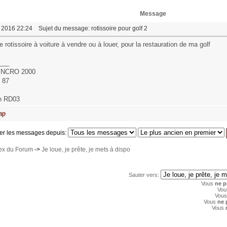
Message
r 2016 22:24
Sujet du message: rotissoire pour golf 2
 rotissoire à voiture à vendre ou à louer, pour la restauration de ma golf
___
YNCRO 2000
 87
in RD03
er les messages depuis:
dex du Forum
->
Je loue, je prête, je mets à dispo
Sauter vers:
Vous
ne p
Vo
Vou
Vous
ne 
Vous