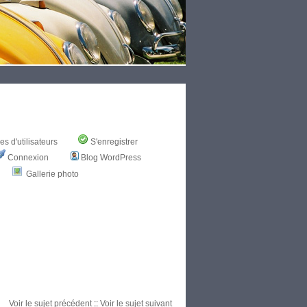
s d'utilisateurs
S'enregistrer
Connexion
Blog WordPress
Gallerie photo
Voir le sujet précédent
::
Voir le sujet suivant