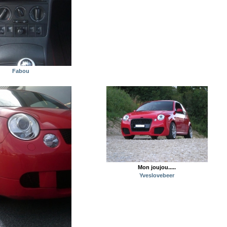
Fabou
Mon joujou.....
Yveslovebeer