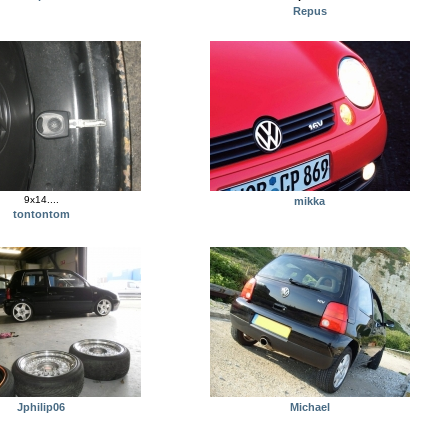
Repus
9x14....
mikka
tontontom
Jphilip06
Michael