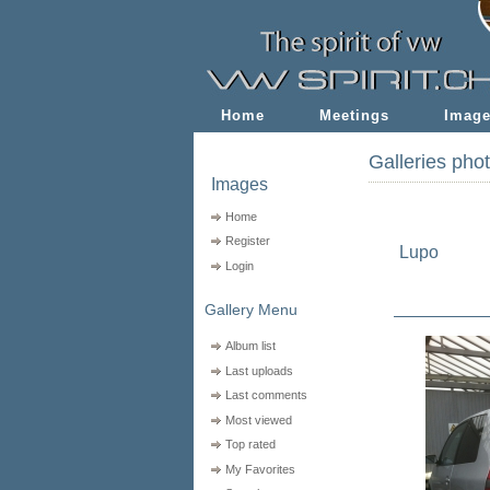
Home
Meetings
Imag
Galleries pho
Images
Home
Register
Lupo
Login
Gallery Menu
Album list
Last uploads
Last comments
Most viewed
Top rated
My Favorites