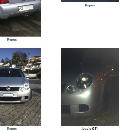
Repus
Repus
Repus
Lup's GTI